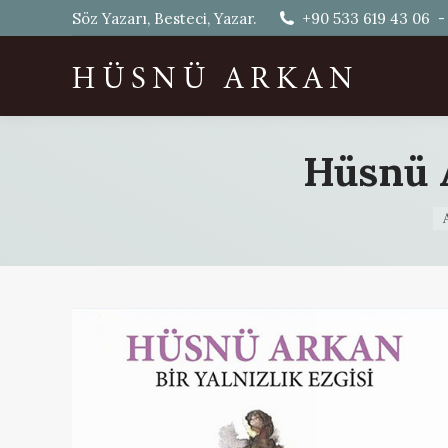
Söz Yazarı, Besteci, Yazar.
+90 533 619 43 06 
Hüsnü A
Yo