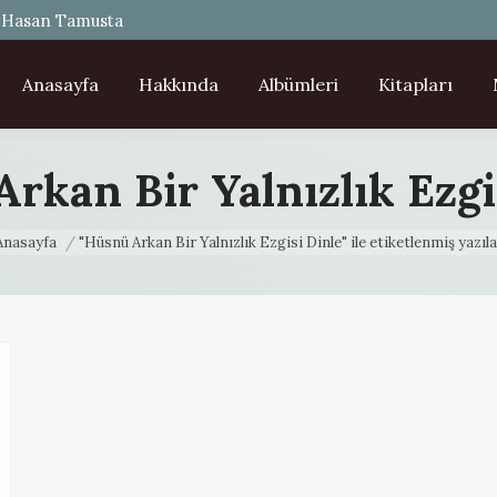
- Hasan Tamusta
Anasayfa
Hakkında
Albümleri
Kitapları
rkan Bir Yalnızlık Ezgi
u are here:
Anasayfa
"Hüsnü Arkan Bir Yalnızlık Ezgisi Dinle" ile etiketlenmiş yazıla