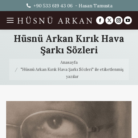
+90 533 619 43 06 - Hasan Tamusta
Facebook
X
Instag
You
page
page
page
pag
Hüsnü Arkan Kırık Hava
opens
opens
opens
ope
Şarkı Sözleri
in
in
in
in
new
new
new
ne
You are here:
Anasayfa
window
window
windo
win
"Hüsnü Arkan Kırık Hava Şarkı Sözleri" ile etiketlenmiş
yazılar