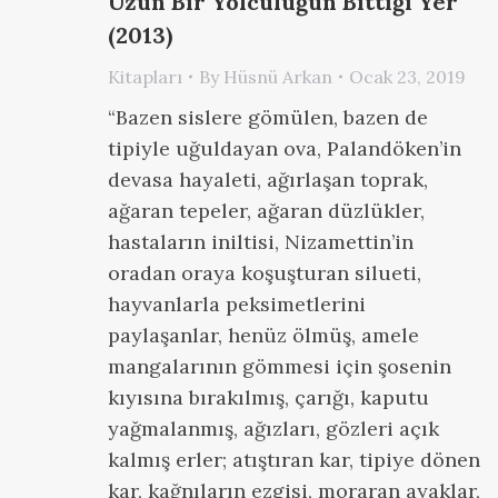
Uzun Bir Yolculuğun Bittiği Yer
(2013)
Kitapları
By
Hüsnü Arkan
Ocak 23, 2019
“Bazen sislere gömülen, bazen de
tipiyle uğuldayan ova, Palandöken’in
devasa hayaleti, ağırlaşan toprak,
ağaran tepeler, ağaran düzlükler,
hastaların iniltisi, Nizamettin’in
oradan oraya koşuşturan silueti,
hayvanlarla peksimetlerini
paylaşanlar, henüz ölmüş, amele
mangalarının gömmesi için şosenin
kıyısına bırakılmış, çarığı, kaputu
yağmalanmış, ağızları, gözleri açık
kalmış erler; atıştıran kar, tipiye dönen
kar, kağnıların ezgisi, moraran ayaklar,