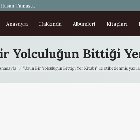
- Hasan Tamusta
Anasayfa
Hakkında
Albümleri
Kitapları
r Yolculuğun Bittiği Ye
u are here:
Anasayfa
"Uzun Bir Yolculuğun Bittiği Yer Kitabı" ile etiketlenmiş yazıla