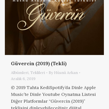
Güvercin (2019) (Tekli)
Albümleri
,
Teklileri
By
Hüsnü Arkan
Aralık 6, 2019
© 2019 Tahta KediSpotify’da Dinle Apple
Music’te Dinle Youtube Oynatma Listesi
Diğer Platformlar “Güvercin (2019)”
teklisini dinleyebileceğiniz dijital