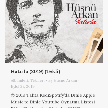
Hatırla (2019) (Tekli)
Albümleri
,
Teklileri
By
Hüsnü Arkan
Eylül 27, 2019
© 2019 Tahta KediSpotify’da Dinle Apple
Music’te Dinle Youtube Oynatma Listesi