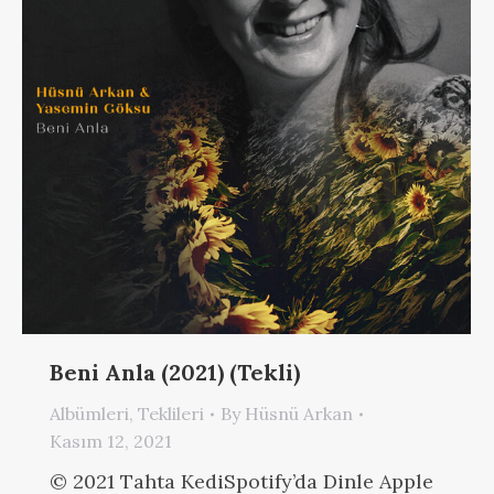
Beni Anla (2021) (Tekli)
Albümleri
,
Teklileri
By
Hüsnü Arkan
Kasım 12, 2021
© 2021 Tahta KediSpotify’da Dinle Apple