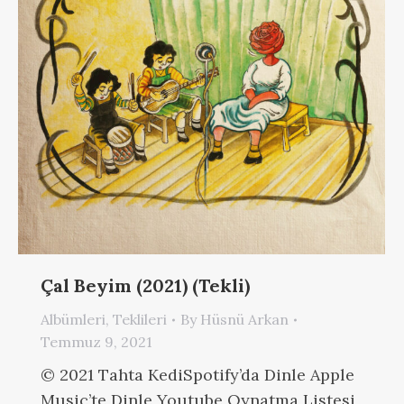
Çal Beyim (2021) (Tekli)
Albümleri
,
Teklileri
By
Hüsnü Arkan
Temmuz 9, 2021
© 2021 Tahta KediSpotify’da Dinle Apple
Music’te Dinle Youtube Oynatma Listesi