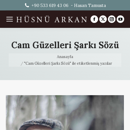
+90 533 619 43 06 - Hasan Tamusta
Facebook
X
Instag
You
page
page
page
pag
opens
opens
opens
ope
Cam Güzelleri Şarkı Sözü
in
in
in
in
new
new
new
ne
You are here:
Anasayfa
window
window
windo
win
"Cam Güzelleri Şarkı Sözü" ile etiketlenmiş yazılar