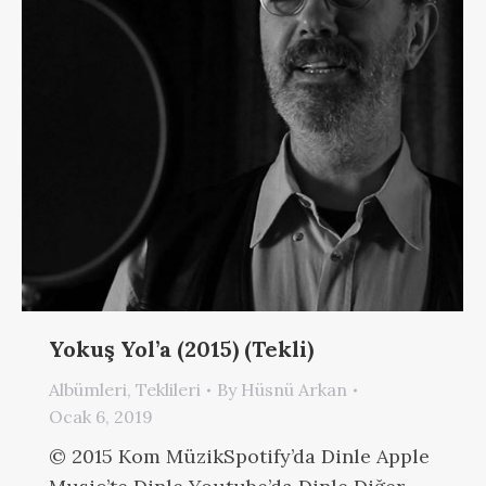
Yokuş Yol’a (2015) (Tekli)
Albümleri
,
Teklileri
By
Hüsnü Arkan
Ocak 6, 2019
© 2015 Kom MüzikSpotify’da Dinle Apple